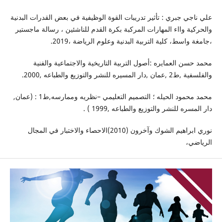
علي ناجي جبري : تأثير تدريبات القوة الوظيفية في بعض القدرات البدنية
والحركية وااء المهارات المركبة بكرة القدم للناشئين ، رسالة ماجستير
،جامغة واسط، كلية التربية البدنية وعلوم الرياضة ،2019.
محمد حسن العمايره :أصول التربية التاريخية والاجتماعية والفنية
والفلسفية ,ط2 ,عمان ,دار المسيره للنشر والتوزيع والطباعه ,2000.
محمد محمود الحيله ؛ التصميم التعليمي –نظريه وممارسه,ط1 : (عمان,
دار المسره للنشر والتوزيع والطباعه ,1999 ) .
نوري ابراهيم الشوك وآخرون (2010)الاحصاء والاختبار في المجال
الرياضي،