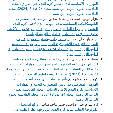
المهارات الاساسية لدى ناشئين كرة القدم في العراق
,
مجلة
القادسية لعلوم التربية الرياضية: مجلد 24 عدد 3 (2024): مجلة
القادسية لعلوم التربية الرياضية
هژار مولود حمه, ديار محمد صديق,
دراسة أهم المتغيرات
البايوميكانيكية المساهمة بدقة التهديف لدى لاعبي كرة القدم
المتقدمين
,
مجلة القادسية لعلوم التربية الرياضية: مجلد 23 عدد
2.2 (2023): مجلة القادسية لعلوم التربية الرياضية
حیدر باوەخان أحمد,
ايجاد درجات ومستويات معيارية لبعض
القدرات التوافقية للاعبي كرة القدم الشباب
,
مجلة القادسية
لعلوم التربية الرياضية: مجلد 24 عدد 4 (2024): مجلة القادسية
لعلوم التربية الرياضية
صفاء كاظم راضي,
تمارين تكميلية بوسائل مساعدة مختلفة
للرجلين في القوة المميزة بالسرعة وبعض المهارات الاساسية
بكرة القدم للشباب
,
مجلة القادسية لعلوم التربية الرياضية: مجلد
23 عدد 1.2 (2023): مجلة القادسية لعلوم التربية الرياضية
كومار نعمت شوكت,
تأثير تمرينات على وفق أسلوب التدريب
الهرمي المتعاكس في بعض المتغيرات البدنية و المهارات
الأساسية بكرة القدم للاعبي الشباب
,
مجلة القادسية لعلوم
التربية الرياضية: مجلد 24 عدد 3 (2024): مجلة القادسية لعلوم
التربية الرياضية
ا. د سلام جبار صاحب, حيدر ماجد شافي,
واقع استخدام
تكنولوجيا التعليم لمادة كرة القدم من وجهة نظر الطلبة في