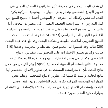
ان هدف البحث يكمن في معرفة تأثير ستراتيجية العصف الذهني في
تطوير الابداع الشخصي وتعلم بعض المهارات الهجومية المركبة بكرة
القدم للناشئين وكذلك الى معرفة اي المنهجين أفضل (المنهج المتبع من
قبل المدرس أم استراتيجية العصف الذهني ) في متغيرات البحث ، أما
بالنسبة الى مجتمع البحث فقد تمثل بطلاب المرحلة الرابعة من اعدادية
الاعظمية للبنين للعام الدراسي (2023- 2024) وقد استخدم الباحث
المنهج التجريبي لملائمته لطبيعة ومشكلة البحث وقد بلغ عدد عينة البحث
(20) طالبا وقد قسموا الى مجموعتين الضابطة و التجريبية وعددها (10)
طالب وقد تم تطبيق الاختبارات على المجموعتين بمقياس الابداع
الشخصي وكذلك في بعض الاختبارات الهجومية بكرة القدم وكذلك تم
معالجة النتائج باستخدام الحقيبة الاحصائية (spss ) وتم التوصل من خلال
نتائج البحث بأن الاستراتيجية المستخدمة في تطوير الابداع الشخصي لها
نتائج ايجابية واثبتت فاعليتها في تطوير الابداع الشخصي وتعلم بعض
المهارات الهجومية المركبة بكرة القدم للناشئين ، وبهذا فقد اوصى
الباحث بإستخدام الاستراتيجية في فعاليات مختلفة بالإضافة الى الاهتمام
بمهارات كرة القدم بصورة عامة .