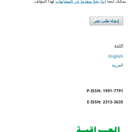
يمكنك أيضاً
إبدأ بحثاً متقدماً عن المشابهات
لهذا المؤلَّف.
إنشاء طلب نشر
اللغة
English
العربية
P-ISSN: 1991-7791
E-ISSN: 2313-3635