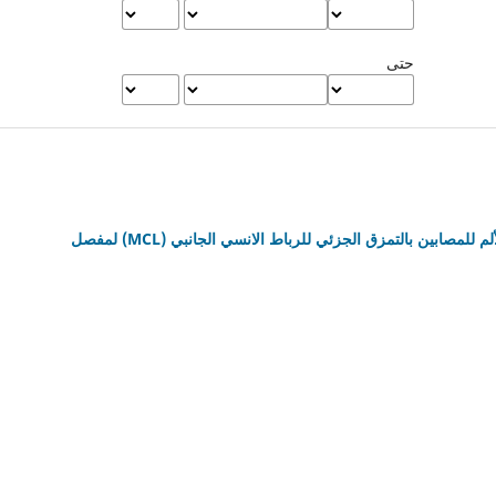
حتى
تأثير المنهج التأهيلي على بعض المتغيرات البدنية ودرجة الألم للمصابين بالتمزق الجزئي للرباط الانسي الجانبي (MCL) لمفصل