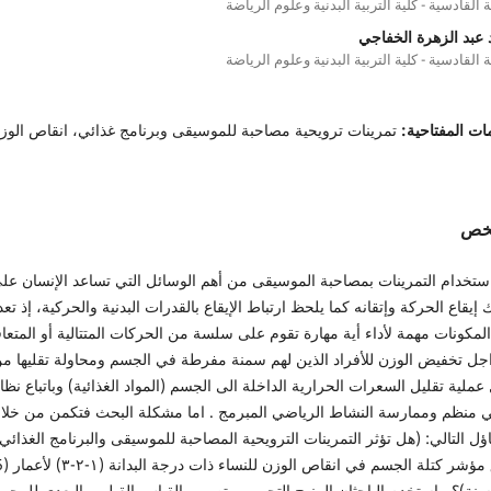
 القادسية - كلية التربية البدنية وعلوم الرياضة
 عبد الزهرة الخفاجي
 القادسية - كلية التربية البدنية وعلوم الرياضة
ات المفتاحية:
تمرينات ترويحية مصاحبة للموسيقى وبرنامج غذائي، انقاص الوز
لخص
استخدام التمرينات بمصاحبة الموسيقى من أهم الوسائل التي تساعد الإنسان عل
 إيقاع الحركة وإتقانه كما يلحظ ارتباط الإيقاع بالقدرات البدنية والحركية، إذ تعد
لمكونات مهمة لأداء أية مهارة تقوم على سلسة من الحركات المتتالية أو المتعاق
جل تخفيض الوزن للأفراد الذين لهم سمنة مفرطة في الجسم ومحاولة تقليها م
عملية تقليل السعرات الحرارية الداخلة الى الجسم (المواد الغذائية) وباتباع نظا
ي منظم وممارسة النشاط الرياضي المبرمج . اما مشكلة البحث فتكمن من خلا
ؤل التالي: (هل تؤثر التمرينات الترويحية المصاحبة للموسيقى والبرنامج الغذائي
) سنة)؟ . استخدم الباحثان المنهج التجريبي بتصميم القياس القبلي والبعدي للمجو