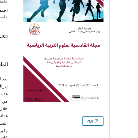
جامعة
احمد
جامعة
الكلم
الم
يعد 
إدراك
هذه ا
من ا
خلال 
غذائ
التنزيلات
PDF
التسا
45