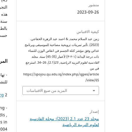
منشور
2023-09-26
سنة ا
كيفية الاقتباس
حسب درجات ال
زمن عبد السلام محمد, & احمد عبد الزهرة الخفاجي.
(2023). تأثير تمرينات ترويحية مصاحبة للموسيقى وبرنامج
غذائي وفق مؤشر كتلة الجسم في انقاص الوزن للنساء
ذات درجة البدانة (١-٢-٣) لأعمار (35-45) سنة.
مجلة
المر
القادسية لعلوم التربية الرياضية
,
23
(2.1), 26–34. استرجع
في من
https://spojou.qu.edu.iq/index.php/qjpes/article
/view/65
للنشر ،1
المزيد من صيغ الاقتباسات
rg
2-
ing
إصدار
is ,
مجلد 23 عدد 2.1 (2023): مجلة القادسية
s in
لعلوم التربية الرياضية
004.