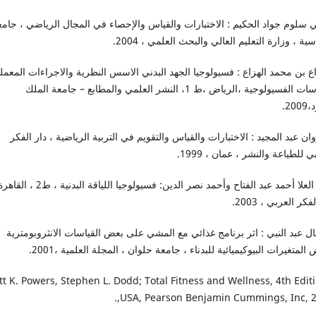
 سلوم جواد الحكيم : الاختبارات والقياس والإحصاء في المجال الرياضي ، جامع
سية ، وزارة التعليم العالي والبحث العلمي ، 2004.
ع بن محمد الهزاع : فسيولوجيا الجهد البدني الاسس النظرية والاجراءات المعملي
للقياسات الفسيولوجية ،الرياض ،ط 1، النشر العلمي والمطابع – جامعة الملك
20.
ان عبد المجيد : الاختبارات والقياس والتقويم في التربية الرياضية ، دار الفكر
ي للطباعة والنشر ، عمان ، 1999.
- أبو العلا أحمد عبد الفتاح وأحمد نصر الدين: فسيولوجيا اللياقة البدنية ،
فكر العربي ، 2003.
ل عبد النبي : اثر برنامج غذائي مع المشي على بعض القياسات الانثروبومترية
المتغيرات البيوكيميائية للبدناء ، جامعة حلوان ، المجلة العلمية ،2001.
cott K. Powers, Stephen L. Dodd; Total Fitness and Wellness, 4th Edit
,USA, Pearson Benjamin Cummings, Inc, 2