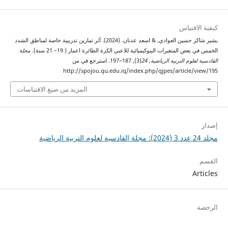
كيفية الاقتباس
بشير شاكر حسين العوادي, & اسعد عدنان. (2024). أثر تمارين تدريبية خاصة لمناطق الشدد
الخمس في بعض المتغيرات البيوكيميائية للاعبي الكرة الطائرة اعمار ( 19– 21 سنة).
مجلة
القادسية لعلوم التربية الرياضية
,
24
(3), 187–197. استرجع في من
http://spojou.qu.edu.iq/index.php/qjpes/article/view/195
المزيد من صيغ الاقتباسات
إصدار
مجلد 24 عدد 3 (2024): مجلة القادسية لعلوم التربية الرياضية
القسم
Articles
الرخصة