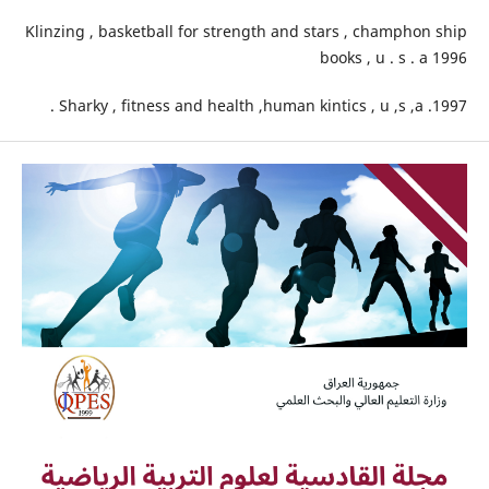
Klinzing , basketball for strength and stars , champhon ship
books , u . s . a 1996
Sharky , fitness and health ,human kintics , u ,s ,a .1997 .