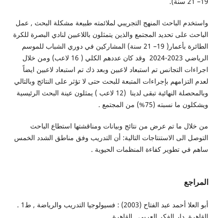
19– 21 سنة).
واستخدم الباحث المنهج التجريبي لملائمته طبيعة مشكلة البحث , عمل
الباحث على تحديد المجتمع والذين يتمثلون باللاعبين لنادي البصرة للكرة
الطائرة بأعمار( 19– 21 سنة) المشاركين في دوري الشباب للموسم
الرياضي 2023-2024 وقد كان عددهم الكلي ( 16 لاعب) ومن خلال
اجراءات التجانس تم استبعاد لاعبين وبعد ذك تم استبعاد لاعبين ايضاً
لعدم التزامهم بإجراءات المتبعة للبحث حتى لا تؤثر على النتائج وبالتالي
وبالمحصلة النهائية تبقى لدينا (12 لاعب ) يمثلون عينة البحث الرئيسية
ويشكلون ما نسبته (75%) من المجتمع .
من خلال ما تم عرض من نتائج وبيانات ومناقشتها استطاع الباحث
التوصل الى الاستنتاجات التالية: أن التدريب وفق مناطق الشدد الخمس
ساهم في تطوير كفاءة المنظمات الحيوية .
المراجع
أبو العلا أحمد عبد الفتاح (2003) : فسيولوجيا التدريب والرياضة , ط1 .
القاهرة ,دار الفكر العربي , القاهرة .