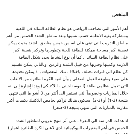
الملخص
أهم الأمور التي تصاحب الرياضي هو نظام الطاقة السائد في اللعبة
ومشاركة بقية الانظمة حسب نسبتها وتعد مناطق الشدد الخمس من أهم
مناطق التدريب التي تبنى على اساس خمس مناطق للشدد بحيث يمكن
تغطية اكبر مساحة ممكنة للطاقة للعبة وتطويرها وتركيز بنسبة اكبر
على نظام الطاقة السائد , كما أن نوع النشاط يحدد شكل الطاقة
اللازمة وكميتها وفترتها من قبيل الشدة والزمن وبالتالي يمكن تقسيم
كل نظام الى فترات تختلف باختلاف تلك المعطيات , اذ يمكن تحديدها
على ضوء وطبيعة العمل العضلي , وأن لعبة الكرة الطائرة من الالعاب
التي تعمل بنظامي طاقة (الفوسفاجيني - اللاكتيكي) وهذا إشارة إلى انه
خلال المباريات وخصوصاً التي تستمر الى أكثر من 3 أشواط التي تنتهي
بنتيجة (3-1) أو (3-2) سيكون هنالك تراكم لحامض اللاكتيك بكميات أكبر
مقارنة بالمباريات التي تنتهي بنتيجة (3-صفر) .
اذ هدفت الدراسة الى التعرف على أثر منهج تدريبي لمناطق الشدد
الخمس في أهم المتغيرات البيوكيمائية لدى لاعبي الكرة الطائرة اعمار (