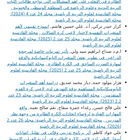
الطائرة في التغلب على أهم المشكلات التي تواجه طالبات كليات
التربية البدنية وعلوم الرياضة في المنطقة الوسطى والجنوبية
,
مجلة القادسية لعلوم التربية الرياضية: مجلد 24 عدد 4 (2024):
مجلة القادسية لعلوم التربية الرياضية
كرار حيدر تركي, أ.د. علي حسين هاشم,
انموذج تقييمي لأهم
المتغيرات النفسية لاختيار لاعبي كرة الصالات
,
مجلة القادسية
لعلوم التربية الرياضية: مجلد 25 عدد 2 (2025): مجلة القادسية
لعلوم التربية الرياضية
ا.م.د صداح ابراهيم سيد ولي,
تأثير تمرينات خاصة لمرجحة
الذراعين في تطوير بعض المتغيرات البايوكينماتيكية والدقة
لمهارة الضرب الساحق في الكرة الطائرة
,
مجلة القادسية لعلوم
التربية الرياضية: مجلد 25 عدد 2 (2025): مجلة القادسية لعلوم
التربية الرياضية
هژار مولود حمه, ديار محمد صديق,
دراسة أهم المتغيرات
البايوميكانيكية المساهمة بدقة التهديف لدى لاعبي كرة القدم
المتقدمين
,
مجلة القادسية لعلوم التربية الرياضية: مجلد 23 عدد
2.2 (2023): مجلة القادسية لعلوم التربية الرياضية
علي فالح حسن, رغداء حمزة سفاح, نغم صالح نعمه,
واقع
المهارات القيادية لرؤساء اتحادات الكرة الطائرة من وجهة نظر
المدربين
,
مجلة القادسية لعلوم التربية الرياضية: مجلد 26 عدد 2
(2026): مجلة القادسية لعلوم التربية الرياضية
علي جواد كاظم,
أثر برنامج تدريبي وقائي في تقليل اصابات
أسفل الظهر لدى لاعبي الكرة الطائرة في أندية الفرات الاوسط
,