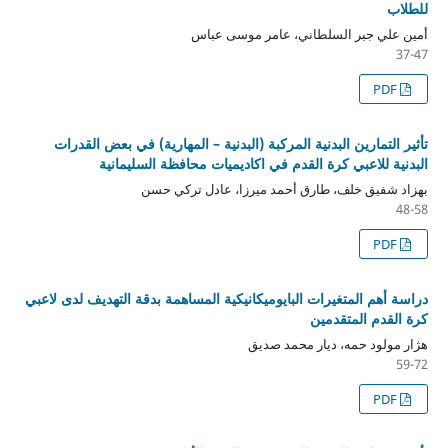
للطلاب
أمين علي جبر السلطاني، عامر موسى عباس
37-47
PDF
تأثير التمارين البدنية المركبة (البدنية – المهارية) في بعض القدرات
البدنية للاعبي كرة القدم في اكاديميات محافظة السليمانية
بهزاد شفيق خلف، طارق أحمد ميرزا، عادل تركي حسن
48-58
PDF
دراسة أهم المتغيرات البايوميكانيكية المساهمة بدقة التهديف لدى لاعبي
كرة القدم المتقدمين
هژار مولود حمه، ديار محمد صديق
59-72
PDF