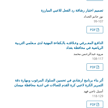
تصميم اختبار رشاقة رد الفعل للاعبي المبارزة
نور حاتم الحداد
99-107
PDF
الدافـع المعــرفي وعـلاقتـه بالـكفاءة المهنية لدى مـعلمي التربـية
الرياضية في محافظة بغداد
مروه عبدالرحمن محمد
108-117
PDF
أثر بناء برنامج ارشادي في تحسين السلوك المرغوب ومهارة دقة
التمرير الكرة لاعبي كرة القدم للصالات في اندية محافظة ميسان
أسيل ناجي فهد
118-129
PDF