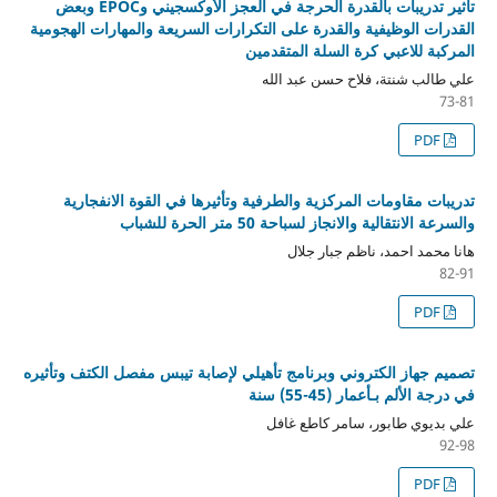
تأثير تدريبات بالقدرة الحرجة في العجز الأوكسجيني وEPOC وبعض
القدرات الوظيفية والقدرة على التكرارات السريعة والمهارات الهجومية
المركبة للاعبي كرة السلة المتقدمين
علي طالب شنتة، فلاح حسن عبد الله
73-81
PDF
تدريبات مقاومات المركزية والطرفية وتأثيرها في ﺍﻟﻘﻮﺓ ﺍﻻﻧﻔﺠﺎﺭﻳﺔ
وﺍﻟﺴﺮﻋﺔ ﺍﻻﻧﺘﻘﺎﻟﻴﺔ والانجاز لسباحة 50 متر الحرة للشباب
هانا محمد احمد، ناظم جبار جلال
82-91
PDF
تصميم جهاز الكتروني وبرنامج تأهيلي لإصابة تيبس مفصل الكتف وتأثيره
في درجة الألم بـأعمار (45-55) سنة
علي بديوي طابور، سامر كاطع غافل
92-98
PDF