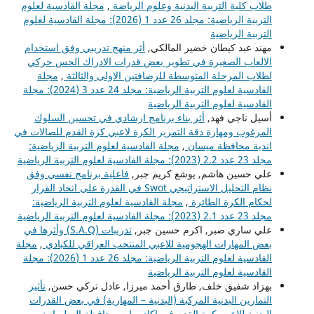
طلاب كلية التربية البدنية وعلوم الرياضة
,
مجلة القادسية لعلوم
التربية الرياضية: مجلد 26 عدد 1 (2026): مجلة القادسية لعلوم
التربية الرياضية
مهند عبد كيطان خضير المالكي,
أثر منهج تدريبي وفق استخدام
الالعاب الصغيرة في تطوير بعض قدرات الادراك الحس حركي
لطلاب المرحلة المتوسطة للرصافتين الاولى والثالثة
,
مجلة
القادسية لعلوم التربية الرياضية: مجلد 24 عدد 3 (2024): مجلة
القادسية لعلوم التربية الرياضية
أسيل ناجي فهد,
أثر بناء برنامج ارشادي في تحسين السلوك
المرغوب ومهارة دقة التمرير الكرة لاعبي كرة القدم للصالات في
اندية محافظة ميسان
,
مجلة القادسية لعلوم التربية الرياضية:
مجلد 23 عدد 2.2 (2023): مجلة القادسية لعلوم التربية الرياضية
علي حسين هاشم, يوشع كريم جبر,
فاعلية برنامج نفسي وفق
نظام التحليل الاستراتيجي Swot في القدرة على اتخاذ القرار
لحكام الكرة الطائرة
,
مجلة القادسية لعلوم التربية الرياضية:
مجلد 23 عدد 2.1 (2023): مجلة القادسية لعلوم التربية الرياضية
علي ساري صبر, اكرم حسين جبر,
تدريبات (S.A.Q) وأثرها في
بعض المهارات الهجومية للاعبي المنتخب العراقي للكبادي
,
مجلة
القادسية لعلوم التربية الرياضية: مجلد 26 عدد 1 (2026): مجلة
القادسية لعلوم التربية الرياضية
بهزاد شفيق خلف, طارق أحمد ميرزا, عادل تركي حسن,
تأثير
التمارين البدنية المركبة (البدنية – المهارية) في بعض القدرات
البدنية للاعبي كرة القدم في اكاديميات محافظة السليمانية
,