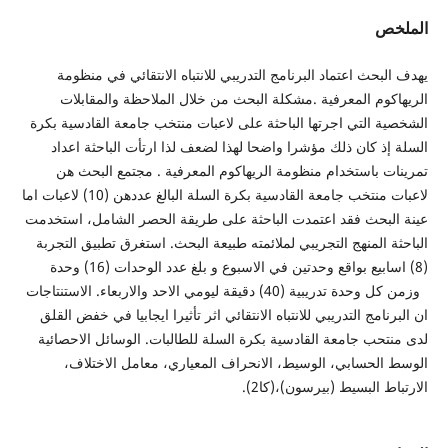
الملخص
يهدف البحث اعتماد البرنامج التدريبي للانتباه الانتقائي في منظومة
الريهاكوم المعرفية .مشكلة البحث من خلال الملاحظة والمقابلات
الشخصية التي اجرتها الباحثة على لاعبات منتخب جامعة القادسية بكرة
السلة إذ كان ذلك مؤشرا واضحا لهذا لضعف لذا ارتأت الباحثة اعداد
تمرينات باستخدام منظومة الريهاكوم المعرفية . مجتمع البحث هن
لاعبات منتخب جامعة القادسية بكرة السلة البالغ عددهن (10) لاعبات اما
عينة البحث فقد اعتمدت الباحثة على طريقة الحصر الشامل، استخدمت
الباحثة المنهج التجريبي لملائمته طبيعة البحث. استغرق تطبيق التجربة
(8) اسابيع بواقع وحدتين في الاسبوع و بلغ عدد الوحدات (16) وحدة
وزمن كل وحدة تدريبية (40) دقيقة ليومي الاحد والاربعاء. الاستنتاجات
ان البرنامج التدريبي للانتباه الانتقائي اثر تأثيرا ايجابيا في خفض القلق
لدى منتحب جامعة القادسية بكرة السلة للطالبات. الوسائل الاحصائية
الوسط الحسابي، الوسيط، الانحراف المعياري، معامل الاختلاف،
الارتباط البسيط (بيرسون)،(كا2).