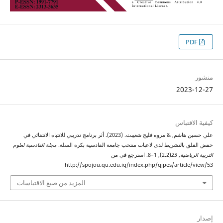
PDF
منشور
2023-12-27
كيفية الاقتباس
علي حسين هاشم, & مروه فليح شعيبث. (2023). أثر برنامج تدريبي للانتباه الانتقائي في
خفض القلق بالتشريط لدى لاعبات منتخب جامعة القادسية بكرة السلة.
مجلة القادسية لعلوم
التربية الرياضية
,
23
(2.2), 1–8. استرجع في من
http://spojou.qu.edu.iq/index.php/qjpes/article/view/53
المزيد من صيغ الاقتباسات
إصدار