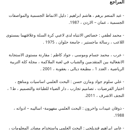
المراجع
- عبد المنعم برهم ، هاشم ابراهيم : دليل الانماط الجسمية والمواصفات
الجسمية ، عمان – الاردن ، 1987.
- محمد لطفي : خصائص الانتباه لدى لاعبي كرة السلة وعلاقتهما بمستوى
اللاعب ، رسالة ماجستير ، جامعة حلوان ، 1975 .
- عرب ، محمد جسام وموسى ، جواد كاظم : مقارنة مستوى الاستجابة
الانفعالية بين المتقدمين والشباب في لعبة الملاكمة ، مجلة كلة التربية
الرياضية ، العدد 1 ، مطبعة ديالى ، بعقوبة ، 2001 .
- علي سلوم جواد ومازن حسن : البحث العلمي اساسيات ومناهج ،
اختبار الفرضيات ، تصاميم تجارب ، دار الضياء للطباعة والتصميم ، ط1 ،
النجف الاشرف ، 2011.
- ذوقان عبيدات واخرون : البحث العلمي مفهومة- اساليبه – ادواته ،
1988.
- عامر ابراهيم قنديلجي : البحث العلمي واستخدام مصادر المعلومات ،