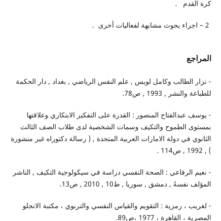
كرة القدم .
2 – اجراء بحوث مشابهة لفعاليات أخرى .
المراجع
- نزار الطالب وكامل لويس , علم النفس الرياضي , بغداد , دار الحكمة
للطباعة والنشر , 1993 , ص78.
- يوسف عبدالفتاح المنصور : القدرة على التفكير الابتكاري وعلاقتها
بمستوى الطموح والتكيف وسمات الشخصية لدى طلاب الصف الثالث
الثانوي في دولة الامارات العربية المتحدة , ( رسالة دكتوراه غير منشورة
) , 1992 , ص114 .
- نعيم الرفاعي : الصحة النفسي دراسة في سيكولوجية التكيف , الناشر
المؤلف نفسهُ , دمشق , سوريا , ط10 , 2010 , ص13.
- لغريب ، رمزية : التقويم والقياس النفسي والتربوي ، مكتبة الانجلو
المصرية ، القاهرة ، 1977 ،ص89.