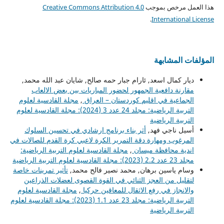
هذا العمل مرخص بموجب
Creative Commons Attribution 4.0
.
International License
المؤلفات المشابهة
ديار كمال اسعد, ئارام جبار حمه صالح, شايان عبد الله محمد,
مقارنة دافعية الجمهور لحضور المباريات بين بعض الالعاب
الجماعیة في اقليم كوردستان – العراق
,
مجلة القادسية لعلوم
التربية الرياضية: مجلد 24 عدد 3 (2024): مجلة القادسية لعلوم
التربية الرياضية
أسيل ناجي فهد,
أثر بناء برنامج ارشادي في تحسين السلوك
المرغوب ومهارة دقة التمرير الكرة لاعبي كرة القدم للصالات في
اندية محافظة ميسان
,
مجلة القادسية لعلوم التربية الرياضية:
مجلد 23 عدد 2.2 (2023): مجلة القادسية لعلوم التربية الرياضية
وسام ياسين برهان, محمد نصير فالح محمد,
تأثير تمرينات خاصة
لتقليل من العجز الثنائي في القوة القصوى لعضلات الذراعين
والانجاز في رفع الاثقال للمعاقين حركيا
,
مجلة القادسية لعلوم
التربية الرياضية: مجلد 23 عدد 1.1 (2023): مجلة القادسية لعلوم
التربية الرياضية