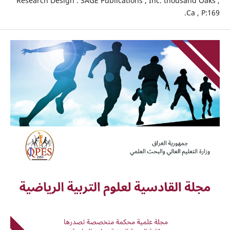
Research Design . SAGE Publications , Inc. thousand Oaks ,
Ca , P:169.