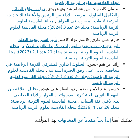
مجلة القادسية لعلوم التربية الرياضية
سلمان كاظم حسن, هشام هنداوي هويدي,
دراسة واقع التماثل
والتكامل للسلوك المرتبط بالأداء بين الرئيس والأعضاء للاتحادات
الفرعية لألعاب المضرب في العراق
,
مجلة القادسية لعلوم
التربية الرياضية: مجلد 24 عدد 3 (2024): مجلة القادسية لعلوم
التربية الرياضية
حازم علي غازي, قاسم عواد كاظم,
تأثير استراتيجية التعلم
التوليدي في تعلم بعض المهارات بالكرة الطائرة للطلاب
,
مجلة
القادسية لعلوم التربية الرياضية: مجلد 23 عدد 2.1 (2023): مجلة
القادسية لعلوم التربية الرياضية
رائد ابراهيم حسن,
السلوك الاداري لمشرفي التربية الرياضية في
محافظة ديالى على وفق الخبرة الميدانية
,
مجلة القادسية لعلوم
التربية الرياضية: مجلد 26 عدد 2 (2026): مجلة القادسية لعلوم
التربية الرياضية
حسنين عبد الامير طعمه, ذو الفقار علي عودة,
تحليل العلاقة بين
الفهم القانوني للعبة كرة القدم واتخاذ القرار والأداء الخططي
لدى لاعبي فئة الشباب
,
مجلة القادسية لعلوم التربية الرياضية:
مجلد 26 عدد 1 (2026): مجلة القادسية لعلوم التربية الرياضية
يمكنك أيضاً
إبدأ بحثاً متقدماً عن المشابهات
لهذا المؤلَّف.