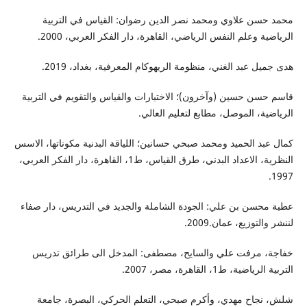
محمد حسن علاوي ومحمد نصر الدين رضوان: القياس في التربية
الرياضية وعلم النفس الرياضي، القاهرة، دار الفكر العربي، 2000.
هدى جميل عبد الغني، منظومة الريهوكام المعرفية، بغداد، 2019.
قاسم حسن حسين (وآخرون)؛ الاختبارات والقياس والتقويم في التربية
الرياضية، الموصل، مطابع لتعليم العالي.
كمال عبد الحميد ومحمد صبحي حسانين؛ اللياقة البدنية مكوناتها، الاسس
النظرية، الاعداد البدني، طرق القياس، ط1، القاهرة، دار الفكر العربي،
1997.
عطية محسن بن علي: الجودة الشاملة والجديد في التدريس، دار صفاء
لننشر والتوزيع، عمان.2009.
خفاجة، مرفت علي والسايح، مصطفى: المدخل الى طرائق تدريس
التربية الرياضية، ط1، القاهرة، مصر، 2007.
شلش، نجاح مهدي، وأكرم صبحي، التعلم الحركي، البصرة، جامعة