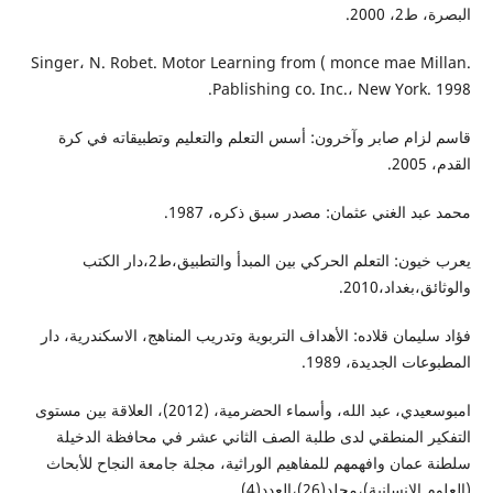
البصرة، ط2، 2000.
Singer، N. Robet. Motor Learning from ( monce mae Millan.
Pablishing co. Inc.، New York. 1998.
قاسم لزام صابر وآخرون: أسس التعلم والتعليم وتطبيقاته في كرة
القدم، 2005.
محمد عبد الغني عثمان: مصدر سبق ذكره، 1987.
يعرب خيون: التعلم الحركي بين المبدأ والتطبيق،ط2،دار الكتب
والوثائق،بغداد،2010.
فؤاد سليمان قلاده: الأهداف التربوية وتدريب المناهج، الاسكندرية، دار
المطبوعات الجديدة، 1989.
امبوسعيدي، عبد الله، وأسماء الحضرمية، (2012)، العلاقة بين مستوى
التفكير المنطقي لدى طلبة الصف الثاني عشر في محافظة الدخيلة
سلطنة عمان وافهمهم للمفاهيم الوراثية، مجلة جامعة النجاح للأبحاث
(العلوم الإنسانية)،مجلد(26)،العدد(4).