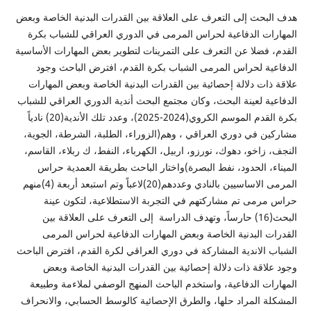
هدف البحث إلى التعرف على العلاقة بين القدرات البدنية الخاصة وبعض
المهارات الدفاعية لحراس المرمى في الدوري العراقي للشباب بكرة
القدم، فضلا عن التعرف على التمرينات لتطوير بعض المهارات الأساسية
الدفاعية لحراس المرمى الشباب بكرة القدم، افترض الباحث وجود
علاقة ذات دلالة إحصائية بين القدرات البدنية الخاصة وبعض المهارات
الدفاعية لعينة البحث، وكان مجتمع البحث أندية الدوري العراقي للشباب
بكرة القدم الموسم الكروي(2024-2025)، وعدد تلك الأندية(20) نادياً
مشاركين في دوري العراقي ، وهم(الزوراء، الطلبة، الشرطة، الجوية،
النجف، زاخو، دهوك، نورزو، اربيل، الكهرباء، النفط، ك ربلاء، القاسم،
الميناء، الحدود، نفط البصرة)واختار الباحث بطريقة العمدية حراس
المرمى الاساسيين بالنادي وعددهم(20)لاعباً وتم استبعد أربعة (4)منهم
حراس مرمى تم مشاركتهم في التجربة الاستطلاعية، لتكون عينة
البحث(16) حارساً، وتهدف الدراسة إلى التعرف على العلاقة بين
القدرات البدنية الخاصة وبعض المهارات الدفاعية لحراس المرمى
الشباب الاندية المشاركة في دوري العراقي لكرة القدم، افترض الباحث
وجود علاقة ذات دلالة إحصائية بين القدرات البدنية الخاصة وبعض
المهارات الدفاعية، واستخدم الباحث المنهج الوصفي لملاءمة وطبيعة
المشكلة المراد حلها، والطرق الإحصائية كالوسط الحسابي، والانحراف